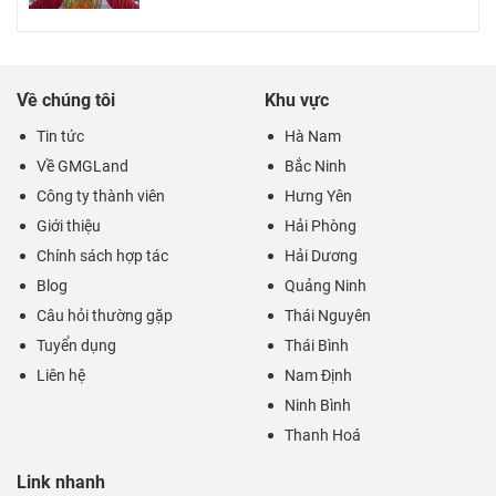
Về chúng tôi
Khu vực
Tin tức
Hà Nam
Về GMGLand
Bắc Ninh
Công ty thành viên
Hưng Yên
Giới thiệu
Hải Phòng
Chính sách hợp tác
Hải Dương
Blog
Quảng Ninh
Câu hỏi thường gặp
Thái Nguyên
Tuyển dụng
Thái Bình
Liên hệ
Nam Định
Ninh Bình
Thanh Hoá
Link nhanh