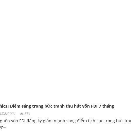
hics] Điểm sáng trong bức tranh thu hút vốn FDI 7 tháng
04/08/2021
551
guồn vốn FDI đăng ký giảm mạnh song điểm tích cực trong bức tra
ảy…