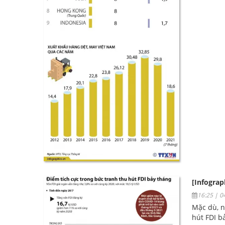
[Infograp
16:25 | 
Mặc dù, n
hút FDI b