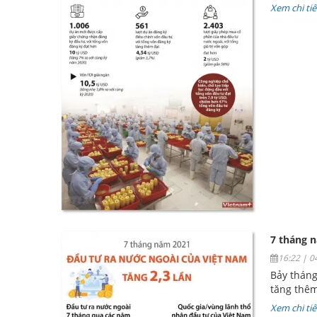
Xem chi tiế
7 tháng n
16:22 | 
Bảy tháng
tăng thê
Xem chi tiế