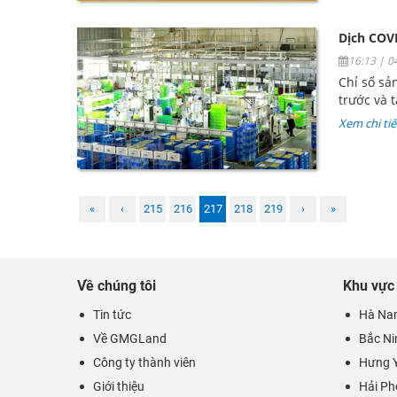
Dịch COVI
16:13 | 
Chỉ số sả
trước và 
Xem chi tiế
«
‹
215
216
217
218
219
›
»
Về chúng tôi
Khu vực
Tin tức
Hà Na
Về GMGLand
Bắc Ni
Công ty thành viên
Hưng 
Giới thiệu
Hải P