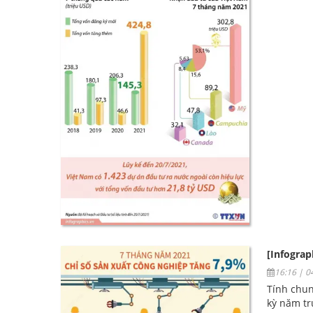
[Infograp
16:16 | 
Tính chun
kỳ năm tr