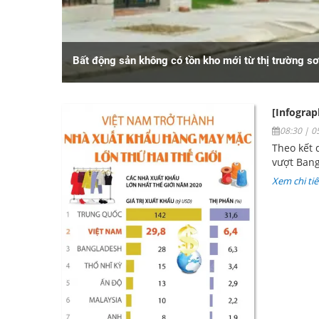
Bất động sản không có tồn kho mới từ thị trường s
[Infograp
08:30 | 
Theo kết 
vượt Ban
Xem chi tiế